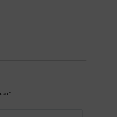
 con
*