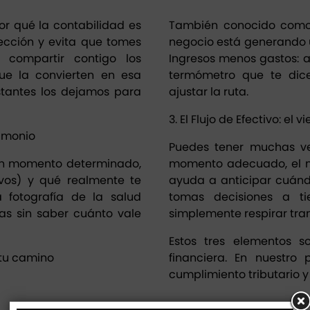
or qué la contabilidad es
También conocido como 
rección y evita que tomes
negocio está generando u
 compartir contigo los
Ingresos menos gastos: as
ue la convierten en esa
termómetro que te dic
stantes los dejamos para
ajustar la ruta.
3. El Flujo de Efectivo: el
rimonio
Puedes tener muchas ven
 un momento determinado,
momento adecuado, el neg
ivos) y qué realmente te
ayuda a anticipar cuándo
 fotografía de la salud
tomas decisiones a ti
gas sin saber cuánto vale
simplemente respirar tran
Estos tres elementos 
e tu camino
financiera. En nuestro
cumplimiento tributario y 