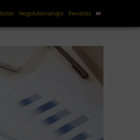
ticias
Negolutionari@s
Revistas