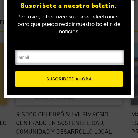
Suscribete a nuestro boletin.
Por favor, introduzca su correo electrónico
r:
para que pueda recibir nuestro boletin de
noticias.
SUSCRIBETE AHORA
RISDOC CELEBRÓ SU VII SIMPOSIO
MA
LO
CENTRADO EN SOSTENIBILIDAD,
ES
COMUNIDAD Y DESARROLLO LOCAL
PR