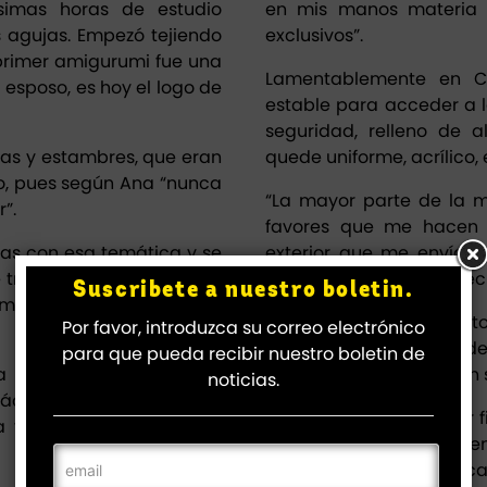
simas horas de estudio
en mis manos materia p
s agujas. Empezó tejiendo
exclusivos”.
 primer amigurumi fue una
Lamentablemente en 
u esposo, es hoy el logo de
estable para acceder a la
seguridad, relleno de 
jas y estambres, que eran
quede uniforme, acrílico, 
o, pues según Ana “nunca
“La mayor parte de la 
”.
favores que me hacen 
tas con esa temática y se
exterior que me envían 
 trabajo de mi pareja y a
mercado informal, a preci
Suscribete a nuestro boletin.
ucho estas fiestas, y les
Dice que por momento
Por favor, introduzca su correo electrónico
dificultades para accede
para que pueda recibir nuestro boletin de
ia de trabajo por cuenta
en los niños que esperan 
noticias.
cil, y justamente al mes,
“No tengo un proveedor f
a tejedora mexicana me
perdido potenciales clie
mí es doloroso, me choca