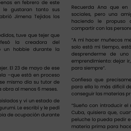
penas en febrero de este
Recuerda Ana que en lo
le gustaran tanto sus
sociales, pero una am
brió Jimena Tejidos los
haciendo le propuso a
compartir con las person
didos, tuve que tejer que
“A mí hacer muñecos me
nfesó la creadora del
solo está mi tiempo, es
 un hobbie durante la
desprenderme de uno
emprendimiento: dejar ir
ejer. El 23 de mayo de ese
para siempre”.
vela –que está en proceso
Confiesa que precisam
se mismo día su tutor de
para ella lo más difícil 
 la obra al menos 6 meses.
conseguir las materias pr
slados y vi un estado de
“Sueño con introducir e
rumi. Le escribí y le pedí
Cuba, quisiera que, cu
pia de ocupación durante
peluche lo pueda pedir e
materia prima para hacerl