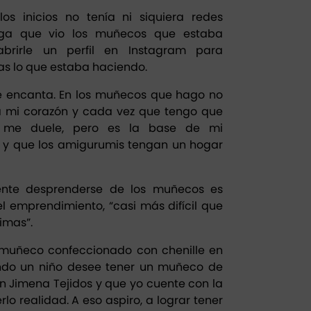
s inicios no tenía ni siquiera redes
iga que vio los muñecos que estaba
brirle un perfil en Instagram para
as lo que estaba haciendo.
 encanta. En los muñecos que hago no
tá mi corazón y cada vez que tengo que
 me duele, pero es la base de mi
, y que los amigurumis tengan un hogar
ente desprenderse de los muñecos es
del emprendimiento, “casi más difícil que
imas”.
l muñeco confeccionado con chenille en
ando un niño desee tener un muñeco de
n Jimena Tejidos y que yo cuente con la
o realidad. A eso aspiro, a lograr tener