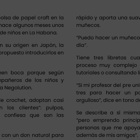
sa de papel craft en la
rápido y aporta una sua
e hace algunos meses unos
muñecos.
 de niños en La Habana.
“Puedo hacer un muñeco
 su origen en Japón, la
día”.
ropuesto introducirlos en
Tiene tres libretas cu
proceso muy complejo q
nen boca porque según
tutoriales o consultando l
mpañeros de los niños y
“Si mi profesor del pre un
a Negolution.
tres para hacer un p
de crochet, adoptan casi
orgulloso”, dice en tono 
los clientes”: pulpos,
Se describe a sí mism
ue confiesa que son las
“pero emprendo princi
personas que me apoyan
 y con un don natural para
además de mis amigos”.