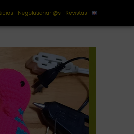
ticias
Negolutionari@s
Revistas