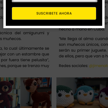
us primeros amigurumis y
porque mi emprendimi
s horribles”.
poder tener los insumos”.
SUSCRIBETE AHORA
 donde guardo los
fails
de
Sin embargo, no abando
Jimena Tejidos en el e
hecho a mano en Cuba.
técnica del amigurumi y
os muñecos.
“Me llega al alma cuan
son muñecos únicos, con 
sa, la cual últimamente se
serán su primer juguete
abajar con un estambre que
de ellos, pero que van a 
 por fuera tiene pelusita”,
es, porque se trenza muy
Redes sociales:
@jimenat